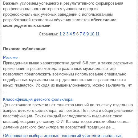
Важным условием успешного и результативного формирования
профессионального интереса у учащихся средних
профессиональных учебных заведений с использованием
разработанной технологии обучения является
обеспечение
межпредметных связей
Страницы:
1
2
3
4
5
6
7
8
9
10
11
Похожие публикации:
Резюме
Приведенная выше характеристика детей 6-8 лет, а также раскрытие
применения игрового метода и различных музыкальных игр
позволяют предположить возможным использование специально
подобранных музыкальных игр для воспитания выразительности
юных гимнасток. Исходя из вышеизложенного, можно заключить, чт
...
Классификация детского фольклора
До настоящего времени нет единства мнений по генезису отдельных
жанров детского фольклора, их поэтике. Нет пока и общепризнанной
классификации. Почти каждый исследователь выдвигает свою
классификационную схему. О.И. Капица теоретически обосновала
деление детского фольклора по возрастной традиции де ...
Обоснование выбора игровых технологий учителем начальных