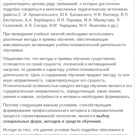
удовлетворять целому ряду требований, о которых достаточно
подробно говориться в многочисленных педагогических источниках
(работы С. И. Архангельского, Ю.К. Балансного, Н.Ф. Белокур, В.П.
Беспалько, А,А. Вербицкого, И.Я. Лернера, М.И. Махмутова, Я.
Скалковой, А.Я. Сохора, И.М. Чередова, М.Н. Яковлева и др.).
При проведении учебных занятий необходимо использовать
различные методы и приемы обучения, обеспечивающие
максимальную активизацию учебно-познавательной деятельности
обучаемых.
Общеизвестно, что методы и приемы обучения существенно
отличаются по своей сущности, логической и мотивационной
нагрузке, по уровням и характеру учебно-познавательной
деятельности. Цель и содержание обучения придают методу ту или
иную направленность, характеризующую его сущность.
Отличительной особенностью каждого метода обучения является его
содержательная направленность, определяющая, какие знания,
умения и навыки, потребности и интересы необходимо формировать.
Поэтому следующим важным условием, способствующим
формированию профессионального интереса в образовательном
процессе спроектированной технологии, является
выбор
специальных форм, методов и средств обучения.
Исходя из того, что данное условие было подробно обосновано в