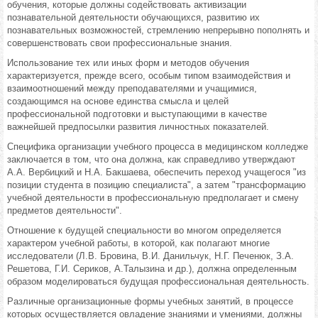
обучения, которые должны содействовать активизации
познавательной деятельности обучающихся, развитию их
познавательных возможностей, стремлению непрерывно пополнять и
совершенствовать свои профессиональные знания.
Использование тех или иных форм и методов обучения
характеризуется, прежде всего, особым типом взаимодействия и
взаимоотношений между преподавателями и учащимися,
создающимся на основе единства смысла и целей
профессиональной подготовки и выступающими в качестве
важнейшей предпосылки развития личностных показателей.
Специфика организации учебного процесса в медицинском колледже
заключается в том, что она должна, как справедливо утверждают
А.А. Вербицкий и Н.А. Бакшаева, обеспечить переход учащегося "из
позиции студента в позицию специалиста", а затем "трансформацию
учебной деятельности в профессиональную предполагает и смену
предметов деятельности".
Отношение к будущей специальности во многом определяется
характером учебной работы, в которой, как полагают многие
исследователи (Л.В. Бровина, В.И. Данильчук, Н.Г. Печенюк, З.А.
Решетова, Г.И. Сериков, А.Талызина и др.), должна определенным
образом моделироваться будущая профессиональная деятельность.
Различные организационные формы учебных занятий, в процессе
которых осуществляется овладение знаниями и умениями, должны