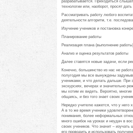
разрабатывается. Приходиться слышать
технологии или, наоборот, просят дать
Рассматривать работу любого воспитат
деятельности алгоритм, т.е. последов
Изучение учеников и постановка конкр
Планирование работы
Реализация плана (выполнение работы
Анализ и оценка результатов работы
Далее ставятся новые задачи, если р
Конечно, большинство из нас не работа
полугодия мы все вынуждены задумыва
учениками, и что делать дальше. При
экскурсиях, вечерах и значительно реж
мы хотим их видеть. Вероятно, многие 
общаясь, и без того знает своих учени
Нередко учителю кажется, что у него 
А в то же время ученики удовлетворе
понимания, более неформальных отнош
много ошибок на уроках и неудач в вос
своих учеников. Что значит – изучать 
его проводить и использовать получен