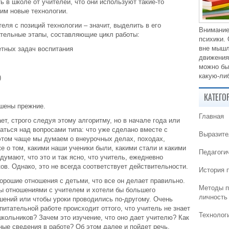
 в школе от учителей, что они используют такие-то
 им новые технологии.
еля с позиций технологии – значит, выделить в его
Внимание
ательные этапы, составляющие цикл работы:
психики.
вне мышл
етных задач воспитания
движения
можно бы
какую-либ
)
КАТЕГО
ешены прежние.
Главная
ет, строго следуя этому алгоритму, но в начале года или
ться над вопросами типа: что уже сделано вместе с
Выразите
 этом чаще мы думаем о внеурочных делах, походах,
е о том, какими наши ученики были, какими стали и какими
Педагоги
думают, что это и так ясно, что учитель, ежедневно
ков. Однако, это не всегда соответствует действительности.
История 
хорошие отношения с детьми, что все он делает правильно.
Методы п
ны отношениями с учителем и хотели бы большего
личность
ений или чтобы уроки проводились по-другому. Очень
питательной работе происходит оттого, что учитель не знает
Технолог
школьников? Зачем это изучение, что оно дает учителю? Как
ные сведения в работе? Об этом далее и пойдет речь.