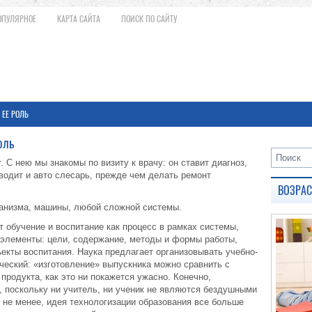
ОПУЛЯРНОЕ
КАРТА САЙТА
ПОИСК ПО САЙТУ
 ЕЕ РОЛЬ
оль
. С нею мы знакомы по визиту к врачу: он ставит диагноз,
водит и авто слесарь, прежде чем делать ремонт
ВОЗРА
ганизма, машины, любой сложной системы.
 обучение и воспитание как процесс в рамках системы,
элементы: цели, содержание, методы и формы работы,
ъекты воспитания. Наука предлагает организовывать учебно-
ческий: «изготовление» выпускника можно сравнить с
родукта, как это ни покажется ужасно. Конечно,
, поскольку ни учитель, ни ученик не являются бездушными
 не менее, идея технологизации образования все больше