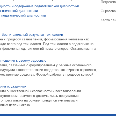
Педагогич
щность и содержание педагогической диагностики
агогической диагностики
Образова
 педагогической диагностики
Карта са
. Воспитательный результат технологии
на к процессу становления, формирования человека как
жде всего пед.технология. Пед.технологии в педагогике на
уг феномена пед.технологий немало споров. Остановимся на
отношения к своему здоровью
дачи, связанные с формированием у ребенка осознанного
едущими становятся такие средства, как образец взрослого,
жественные средства. Формой работы, в процессе которой
ания осужденных
ении общественной безопасности и восстановлении
ступлением, возможно достичь лишь при условии
о преступника на основе принципов гуманизма и
вных целей наказа ...