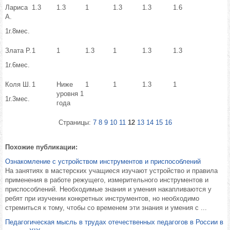
Лариса
1.3
1.3
1
1.3
1.3
1.6
А.
1г.8мес.
Злата Р.
1
1
1.3
1
1.3
1.3
1г.6мес.
Коля Ш.
1
Ниже
1
1
1.3
1
уровня 1
1г.3мес.
года
Страницы:
7
8
9
10
11
12
13
14
15
16
Похожие публикации:
Ознакомление с устройством инструментов и приспособлений
На занятиях в мастерских учащиеся изучают устройство и правила
применения в работе режущего, измерительного инструментов и
приспособлений. Необходимые знания и умения накапливаются у
ребят при изучении конкретных инструментов, но необходимо
стремиться к тому, чтобы со временем эти знания и умения с ...
Педагогическая мысль в трудах отечественных педагогов в России в