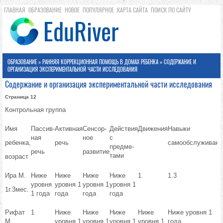
ГЛАВНАЯ
ОБРАЗОВАНИЕ
НОВОЕ
ПОПУЛЯРНОЕ
КАРТА САЙТА
ПОИСК ПО САЙТУ
ОБРАЗОВАНИЕ
»
РАННЯЯ КОРРЕКЦИОННАЯ ПОМОЩЬ В ДОМАХ РЕБЕНКА
» СОДЕРЖАНИЕ И
ОРГАНИЗАЦИЯ ЭКСПЕРИМЕНТАЛЬНОЙ ЧАСТИ ИССЛЕДОВАНИЯ
Содержание и организация экспериментальной части исследования
Страница 12
Контрольная группа
Имя
Пассив-
Активная
Сенсор-
Действия
Движения
Навыки
ная
ное
с
ребенка,
речь
самообслуживани
предме-
речь
развитие
тами
возраст
Ира М.
Ниже
Ниже
Ниже
Ниже
1
1.3
уровня
уровня 1
уровня 1
уровня 1
1г.3мес.
1 года
года
года
года
Рифат
1
Ниже
Ниже
Ниже
Ниже
Ниже уровня 1
М.
уровня 1
уровня 1
уровня 1
уровня 1
года