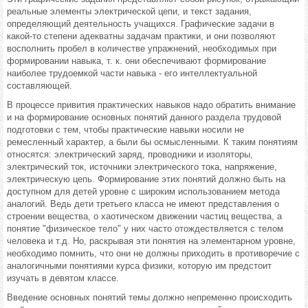
реальные элементы электрической цепи, и текст задания,
определяющий деятельность учащихся. Графические задачи в
какой-то степени адекватны задачам практики, и они позволяют
восполнить пробел в количестве упражнений, необходимых при
формировании навыка, т. к. они обеспечивают формирование
наиболее трудоемкой части навыка - его интеллектуальной
составляющей.
В процессе привития практических навыков надо обратить внимание
и на формирование основных понятий данного раздела трудовой
подготовки с тем, чтобы практические навыки носили не
ремесленный характер, а были бы осмысленными. К таким понятиям
относятся: электрический заряд, проводники и изоляторы,
электрический ток, источники электрического тока, напряжение,
электрическую цепь. Формирование этих понятий должно быть на
доступном для детей уровне с широким использованием метода
аналогий. Ведь дети третьего класса не имеют представления о
строении вещества, о хаотическом движении частиц вещества, а
понятие "физическое тело" у них часто отождествляется с телом
человека и т.д. Но, раскрывая эти понятия на элементарном уровне,
необходимо помнить, что они не должны приходить в противоречие с
аналогичными понятиями курса физики, которую им предстоит
изучать в девятом классе.
Введение основных понятий темы должно непременно происходить