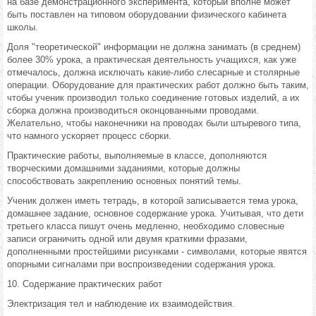
на базе демонстрационного эксперимента, который вполне может
быть поставлен на типовом оборудовании физического кабинета
школы.
Доля "теоретической" информации не должна занимать (в среднем)
более 30% урока, а практическая деятельность учащихся, как уже
отмечалось, должна исключать какие-либо слесарные и столярные
операции. Оборудование для практических работ должно быть таким,
чтобы ученик производил только соединение готовых изделий, а их
сборка должна производиться оконцованными проводами.
Желательно, чтобы наконечники на проводах были штыревого типа,
что намного ускоряет процесс сборки.
Практические работы, выполняемые в классе, дополняются
творческими домашними заданиями, которые должны
способствовать закреплению основных понятий темы.
Ученик должен иметь тетрадь, в которой записывается тема урока,
домашнее задание, основное содержание урока. Учитывая, что дети
третьего класса пишут очень медленно, необходимо словесные
записи ограничить одной или двумя краткими фразами,
дополненными простейшими рисунками - символами, которые явятся
опорными сигналами при воспроизведении содержания урока.
10. Содержание практических работ
Электризация тел и наблюдение их взаимодействия.