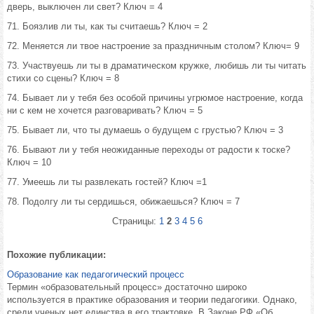
дверь, выключен ли свет? Ключ = 4
71. Боязлив ли ты, как ты считаешь? Ключ = 2
72. Меняется ли твое настроение за праздничным столом? Ключ= 9
73. Участвуешь ли ты в драматическом кружке, любишь ли ты читать
стихи со сцены? Ключ = 8
74. Бывает ли у тебя без особой причины угрюмое настроение, когда
ни с кем не хочется разговаривать? Ключ = 5
75. Бывает ли, что ты думаешь о будущем с грустью? Ключ = 3
76. Бывают ли у тебя неожиданные переходы от радости к тоске?
Ключ = 10
77. Умеешь ли ты развлекать гостей? Ключ =1
78. Подолгу ли ты сердишься, обижаешься? Ключ = 7
Страницы:
1
2
3
4
5
6
Похожие публикации:
Образование как педагогический процесс
Термин «образовательный процесс» достаточно широко
используется в практике образования и теории педагогики. Однако,
среди ученых нет единства в его трактовке. В Законе РФ «Об