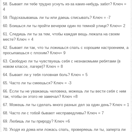
58. Бывает ли тебе трудно уснуть из-за каких-нибудь забот? Ключ =
4
59. Подсказываешь ли ты или даешь списывать? Ключ = -7
60. Боишься ли ты пройти вечером один по темной улице? Ключ= 2
61. Следишь ли ты за тем, чтобы каждая вещь лежала на своем
месте? Ключ = 4
62. Бывает ли так, что ты ложишься спать с хорошим настроением, а
просыпаешься с плохим? Ключ= 9
63. Свободно ли ты чувствуешь себя с незнакомыми ребятами (в
новом классе, лагере)? Ключ = 8
64. Бывает ли у тебя головная боль? Ключ = 5
65. Часто ли ты смеешься? Ключ = -3
66. Если ты не уважаешь человека, можешь ли ты вести себя с ним
так, чтобы он этого не замечал? Ключ =8
67. Можешь ли ты сделать много разных дел за один день? Ключ = 1
68. Часто ли с тобой бывают несправедливы? Ключ = 7
69. Любишь ли ты природу? Ключ =6
70. Уходя из дома или ложась спать, проверяешь ли ты, заперта ли