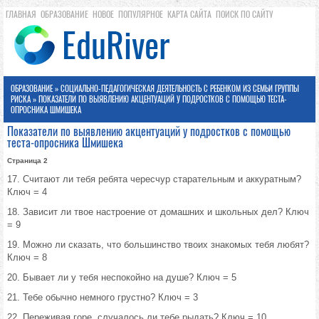
ГЛАВНАЯ
ОБРАЗОВАНИЕ
НОВОЕ
ПОПУЛЯРНОЕ
КАРТА САЙТА
ПОИСК ПО САЙТУ
ОБРАЗОВАНИЕ
»
СОЦИАЛЬНО-ПЕДАГОГИЧЕСКАЯ ДЕЯТЕЛЬНОСТЬ С РЕБЕНКОМ ИЗ СЕМЬИ ГРУППЫ
РИСКА
» ПОКАЗАТЕЛИ ПО ВЫЯВЛЕНИЮ АКЦЕНТУАЦИЙ У ПОДРОСТКОВ С ПОМОЩЬЮ ТЕСТА-
ОПРОСНИКА ШМИШЕКА
Показатели по выявлению акцентуаций у подростков с помощью
теста-опросника Шмишека
Страница 2
17. Считают ли тебя ребята чересчур старательным и аккуратным?
Ключ = 4
18. Зависит ли твое настроение от домашних и школьных дел? Ключ
= 9
19. Можно ли сказать, что большинство твоих знакомых тебя любят?
Ключ = 8
20. Бывает ли у тебя неспокойно на душе? Ключ = 5
21. Тебе обычно немного грустно? Ключ = 3
22. Переживая горе, случалось ли тебе рыдать? Ключ = 10