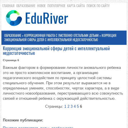
ГЛАВНАЯ
ОБРАЗОВАНИЕ
НОВОЕ
ПОПУЛЯРНОЕ
КАРТА САЙТА
ПОИСК ПО САЙТУ
ОБРАЗОВАНИЕ
»
КОРРЕКЦИОННАЯ РАБОТА С УМСТВЕННО ОТСТАЛЫМИ ДЕТЬМИ
» КОРРЕКЦИЯ
ЭМОЦИОНАЛЬНОЙ СФЕРЫ ДЕТЕЙ С ИНТЕЛЛЕКТУАЛЬНОЙ НЕДОСТАТОЧНОСТЬЮ
Коррекция эмоциональной сферы детей с интеллектуальной
недостаточностью
Страница 6
Важным фактором в формировании личности ано­мального ребенка
это не просто комплексное воспитание, а организацию
педагогического воздействия по принципу целостной системы
специального обучения. При этом результат выражается не в
определенных уме­ниях, способностях, чертах характера, а в виде
личностного новообразования, перестраива­ющего всю совокупность
связей и отношений ребенка с окружающей действительностью.
Страницы:
1
2
3
4
5
6
Похожие публикации: