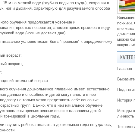
15 м на мелкой воде (глубина воды по грудь), сохраняя в
к, ног и дыхания, характерную для разучиваемого способа
Внимание
ьного обучения продолжается усвоение и
психики.
авания, простых поворотов, элементарных прыжков в воду.
вне мышл
убокой воде (ноги не достают дна).
движения
можно бы
я плаванию условно может быть "привязан" к определенному
какую-либ
ый возраст;
КАТЕГО
ный возраст;
Главная
;
Выразите
ладший школьный возраст.
ного обучения дошкольников плаванию имеет, естественно,
Педагоги
ые данные и способности детей могут внести в нее
 педагогу не только четко представить себе основные
История 
озрастных групп. Важно, что в ней начальное обучение
 установлены преемственные связи с плаванием детей
Методы п
ой тренировкой в школьные годы.
личность
сли научить ребенка плавать в дошкольные годы не удалось,
Технолог
ожности.