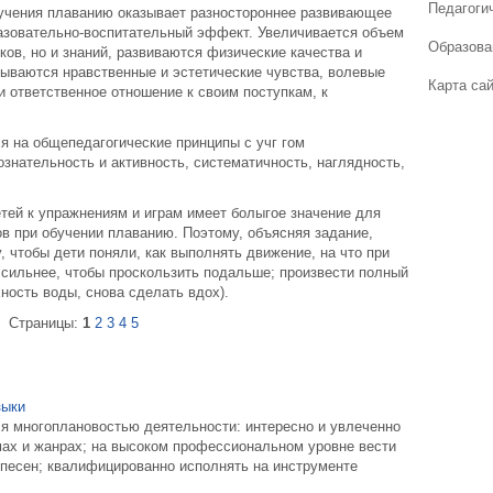
Педагогич
учения плаванию оказывает разностороннее развивающее
разовательно-воспитательный эффект. Увеличивается объем
Образова
ков, но и знаний, развиваются физические качества и
тываются нравственные и эстетические чувства, волевые
Карта са
и ответственное отношение к своим поступкам, к
я на общепедагогические принципы с учг гом
ознательность и активность, систематичность, наглядность,
тей к упражнениям и играм имеет болыгое значение для
в при обучении плаванию. Поэтому, объясняя задание,
, чтобы дети поняли, как выполнять движение, на что при
 сильнее, чтобы проскользить подальше; произвести полный
ность воды, снова сделать вдох).
Страницы:
1
2
3
4
5
зыки
ся многоплановостью деятельности: интересно и увлеченно
мах и жанрах; на высоком профессиональном уровне вести
 песен; квалифицированно исполнять на инструменте