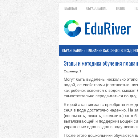
ГЛАВНАЯ
ОБРАЗОВАНИЕ
НОВОЕ
П
ОБРАЗОВАНИЕ
»
ПЛАВАНИЕ КАК СРЕДСТВО ОЗДОРО
Этапы и методика обучения плаван
Страница 1
Могут быть выделены несколько этапо
водой, ее свойствами (плотностью, вя
как ребенок освоится с водой, сможет
самостоятельно передвигаться по дну,
Второй этап связан с приобретением д
себя в воде достаточно надежно. На з
(всплывать, лежать, скользить) хотя 
выталкивающей и поддерживающей сил
упражнение вдох-выдох в воду несколь
После этого дошкольники обучаются п