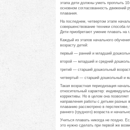
этапа дети должны уметь проплыть 10—
основном согласованность движений ру
плавания.
На последнем, четвертом этапе начал
совершенствование техники способа пл
Дети приобретают умение плавать на гл
Каждый из этапов начального обучени
возрасту детей:
первый — ранний и младший дошкольн
второй — младший и средний дошколь
третий — старший дошкольный возраст
четвертый — старший дошкольный и м
Такая возрастная периодизация началь
относительный характер: индивидуальн
коррективы. Но в целом она позволяет
направления работы с детьми разных в
плаванию рассмотрено в перспективе,
раннего (грудного) возраста и начальн
Учиться плавать никогда не поздно. Е
это нужно сделать при первой же возм