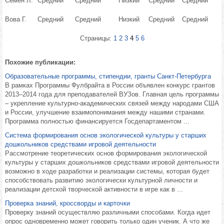
Семен Л.
Средний
Средний
Низкий
Средний
Средний
Вова Г.
Средний
Средний
Низкий
Средний
Средний
Страницы:
1
2
3
4
5
6
Похожие публикации:
Образовательные программы, стипендии, гранты Санкт-Петербурга
В рамках Программы Фулбрайта в России объявлен конкурс грантов
2013–2014 года для преподавателей ВУЗов. Главная цель программы
– укрепление культурно-академических связей между народами США
и России, улучшение взаимопонимания между нашими странами.
Программа полностью финансируется Госдепартаментом ...
Система формирования основ экологической культуры у старших
дошкольников средствами игровой деятельности
Рассмотрение теоретических основ формирования экологической
культуры у старших дошкольников средствами игровой деятельности
возможно в ходе разработки и реализации системы, которая будет
способствовать развитию экологически культурной личности и
реализации детской творческой активности в игре как в ...
Проверка знаний, кроссворды и карточки
Проверку знаний осуществляю различными способами. Когда идет
опрос одновременно может говорить только один ученик. А что же