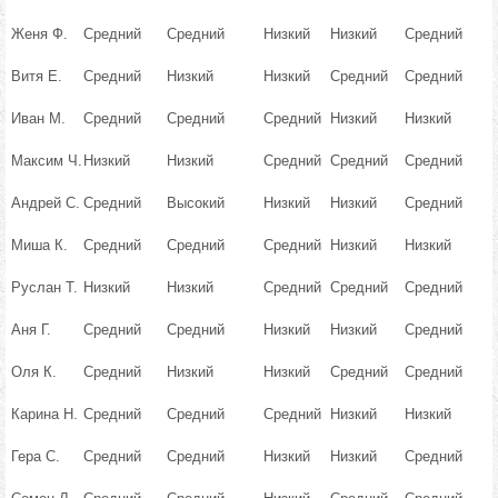
Женя Ф.
Средний
Средний
Низкий
Низкий
Средний
Витя Е.
Средний
Низкий
Низкий
Средний
Средний
Иван М.
Средний
Средний
Средний
Низкий
Низкий
Максим Ч.
Низкий
Низкий
Средний
Средний
Средний
Андрей С.
Средний
Высокий
Низкий
Низкий
Средний
Миша К.
Средний
Средний
Средний
Низкий
Низкий
Руслан Т.
Низкий
Низкий
Средний
Средний
Средний
Аня Г.
Средний
Средний
Низкий
Низкий
Средний
Оля К.
Средний
Низкий
Низкий
Средний
Средний
Карина Н.
Средний
Средний
Средний
Низкий
Низкий
Гера С.
Средний
Средний
Низкий
Низкий
Средний