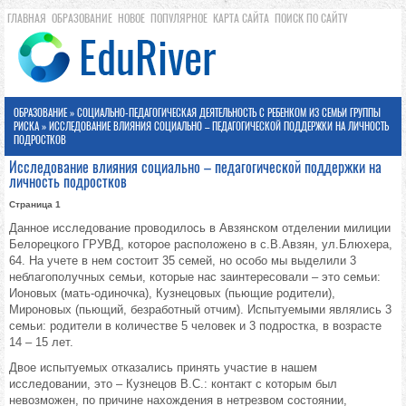
ГЛАВНАЯ
ОБРАЗОВАНИЕ
НОВОЕ
ПОПУЛЯРНОЕ
КАРТА САЙТА
ПОИСК ПО САЙТУ
ОБРАЗОВАНИЕ
»
СОЦИАЛЬНО-ПЕДАГОГИЧЕСКАЯ ДЕЯТЕЛЬНОСТЬ С РЕБЕНКОМ ИЗ СЕМЬИ ГРУППЫ
РИСКА
» ИССЛЕДОВАНИЕ ВЛИЯНИЯ СОЦИАЛЬНО – ПЕДАГОГИЧЕСКОЙ ПОДДЕРЖКИ НА ЛИЧНОСТЬ
ПОДРОСТКОВ
Исследование влияния социально – педагогической поддержки на
личность подростков
Страница 1
Данное исследование проводилось в Авзянском отделении милиции
Белорецкого ГРУВД, которое расположено в с.В.Авзян, ул.Блюхера,
64. На учете в нем состоит 35 семей, но особо мы выделили 3
неблагополучных семьи, которые нас заинтересовали – это семьи:
Ионовых (мать-одиночка), Кузнецовых (пьющие родители),
Мироновых (пьющий, безработный отчим). Испытуемыми являлись 3
семьи: родители в количестве 5 человек и 3 подростка, в возрасте
14 – 15 лет.
Двое испытуемых отказались принять участие в нашем
исследовании, это – Кузнецов В.С.: контакт с которым был
невозможен, по причине нахождения в нетрезвом состоянии,