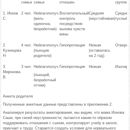
семьи
семьи
отношен.
группе
1. Ионов
2 чел.
Неблагополуч.
Воспитательный
Средняя
Среднес
С.
(мать-
контроль
(неустойчивая)
тусный.
одиночка,
посредством
безработная)
вызова чувств
вины
2.
4 чел.
Неблагополуч.
Гипопротекция
Низкая
Отверж
Кузнецова
(пьющие
(оставалась
Н.
родители)
на 2 год).
3.
3 чел.
Неблагополуч.
Гипопротекция
Низкая
Изолиро
Миронова
(пьющий,
В.
безработный
отчим)
Анкета родителя
Полученные анкетные данные представлены в приложении 2.
Анализируя результаты анкетирования, мы видим, что мама Ионова
Саши, при своей неустроенности, пытается каким-то образом
поддерживать отношения с сыном, контролирует учебу в школе,
приучает к труду. Старается создать условия для нормального