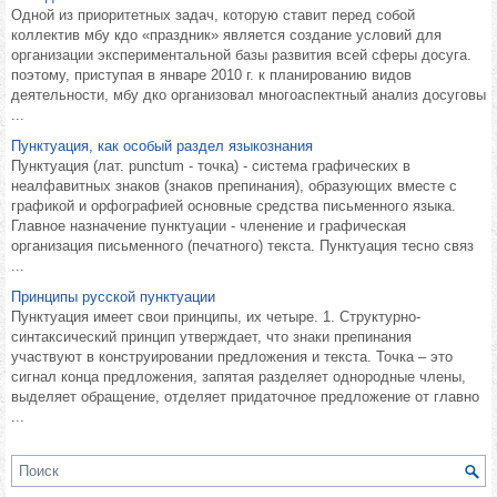
Одной из приоритетных задач, которую ставит перед собой
коллектив мбу кдо «праздник» является создание условий для
организации экспериментальной базы развития всей сферы досуга.
поэтому, приступая в январе 2010 г. к планированию видов
деятельности, мбу дко организовал многоаспектный анализ досуговы
...
Пунктуация, как особый раздел языкознания
Пунктуация (лат. punctum - точка) - система графических в
неалфавитных знаков (знаков препинания), образующих вместе с
графикой и орфографией основные средства письменного языка.
Главное назначение пунктуации - членение и графическая
организация письменного (печатного) текста. Пунктуация тесно связ
...
Принципы русской пунктуации
Пунктуация имеет свои принципы, их четыре. 1. Структурно-
синтаксический принцип утверждает, что знаки препинания
участвуют в конструировании предложения и текста. Точка – это
сигнал конца предложения, запятая разделяет однородные члены,
выделяет обращение, отделяет придаточное предложение от главно
...