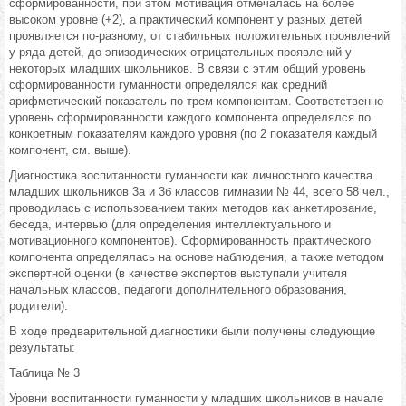
сформированности, при этом мотивация отмечалась на более
высоком уровне (+2), а практический компонент у разных детей
проявляется по-разному, от стабильных положительных проявлений
у ряда детей, до эпизодических отрицательных проявлений у
некоторых младших школьников. В связи с этим общий уровень
сформированности гуманности определялся как средний
арифметический показатель по трем компонентам. Соответственно
уровень сформированности каждого компонента определялся по
конкретным показателям каждого уровня (по 2 показателя каждый
компонент, см. выше).
Диагностика воспитанности гуманности как личностного качества
младших школьников 3а и 3б классов гимназии № 44, всего 58 чел.,
проводилась с использованием таких методов как анкетирование,
беседа, интервью (для определения интеллектуального и
мотивационного компонентов). Сформированность практического
компонента определялась на основе наблюдения, а также методом
экспертной оценки (в качестве экспертов выступали учителя
начальных классов, педагоги дополнительного образования,
родители).
В ходе предварительной диагностики были получены следующие
результаты:
Таблица № 3
Уровни воспитанности гуманности у младших школьников в начале