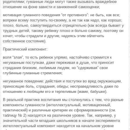
родителями; гуманные люди могут также вызывать враждебное
отношение на фоне зависти и заниженной самооценки;
мотивация гуманного поведения “от противного”: не быть, как все;
вопреки всему поступить по-своему, а не так как надо, как хорошо;
плохо, больно, самоутвердиться отрицательно (как всегда бывает у
трудных детей, такому ребенку плохо и больно самому, поэтому он
хочет, чтобы страдали и другие, надеясь этим облегчить
собственное состояние).
Практический компонент:
воля “злая”, то есть ребенок упрямо, настойчиво стремится к
негуманным поступкам, даже переживая в душе, что приносит
страдания близким, любимым людям, но “сдерживая” свои
глубинные гуманные стремления;
негуманное поведение: действия и поступки во вред окружающим,
приносящие боль, страдания, обиды; несправедливость даже по
отношению к любящим его и терпеливым (маме, бабушке).
В реальной практике воспитания мы столкнулись с тем, что разные
компоненты гуманности (интеллектуальный, мотивационный,
практический) и различные критерии их сформированности (см.
таблицу № 2) находятся на различном уровне. Так, например, у
значительной части младших школьников в начале эксперимента
интеллектуальный компонент находится на начальном уровне