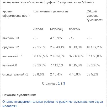
эксперимента (в абсолютных цифрах / в процентах от 58 чел.)
Уровни
Компоненты гуманности
Общий
сформированности
уровень
гуманности
интелл.
Мотивац.
практич.
высокий +3
- / -
4 / 6,9%
- / -
- / -
средний +2
9 / 15,5%
25 / 43,1%
8 / 13,8%
10 / 17,2%
начальный +1
38 / 65,5%
20 / 34,5%
37 / 63,8%
37 / 63,8%
нулевой 0
6 / 10,3%
7 / 12,1%
9 / 15,5%
8 / 13,8%
отрицательный -1
5 / 8,6%
2 / 3,4%
4 / 6,9%
3 / 5,2%
Страницы:
1
2
3
Похожие публикации:
Опытно-экспериментальная работа по развитию музыкального вкуса
молодежи