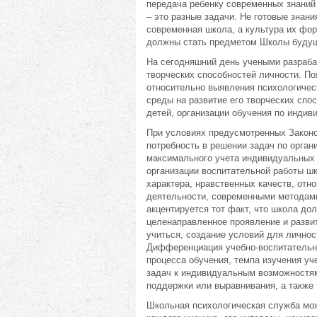
передача ребенку современных знаний
– это разные задачи. Не готовые знан
современная школа, а культура их фо
должны стать предметом Школы будущ
На сегодняшний день учеными разраба
творческих способностей личности. П
относительно выявления психологичес
среды на развитие его творческих спо
детей, организации обучения по инди
При условиях предусмотренных Законо
потребность в решении задач по орган
максимального учета индивидуальных с
организации воспитательной работы шк
характера, нравственных качеств, от
деятельности, современными методами
акцентируется тот факт, что школа до
целенаправленное проявление и разви
учиться, создание условий для лично
Дифференциация учебно-воспитательно
процесса обучения, темпа изучения уч
задач к индивидуальным возможностям
поддержки или выравнивания, а также 
Школьная психологическая служба мож