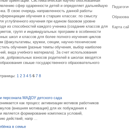
стные ориентации. Систематическая научно обоснованная
ыявлению сфер одаренности детей и определяет дальнейшую
Педагогич
нка. В свою очередь направленность данной работы
фференциации обучения в старших классах: по смыслу
Образова
ля углубленного изучения при едином базовом уровне
одя из способностей каждого ученика (создание классов для
Карта са
дметов, групп и индивидуальных программ в особенности
нных школ и классов для более полного изучения циклов
ям (факультативы, кружки, секции, научно-технические
стиль обучения (разные темпы обучения, выбор наиболее
ий, вида учебного материала). За счет использования
ов, добровольных взносов родителей в школах вводятся
образования свыше государственного образовательного
траницы:
1
2
3
4
5
6
7
8
и персонала МАДОУ детского сада
онимается как процесс активизации мотивов работников
имулов (внешняя мотивация) для их побуждения к
и является формирование комплекса условий,
ю действий, напр ...
ебёнка в семье