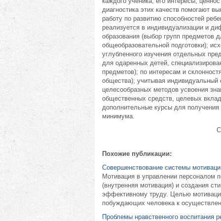
каждого ученика, его интересы, ценно
диагностика этих качеств помогают в
работу по развитию способностей ребе
реализуется в индивидуализации и ди
образования (выбор групп предметов д
общеобразовательной подготовки); исх
углубленного изучения отдельных пре
для одаренных детей, специализирова
предметов); по интересам и склонност
общества); учитывая индивидуальный 
целесообразных методов усвоения знан
общественных средств, целевых вклад
дополнительные курсы для получения 
минимума.
С
Похожие публикации:
Совершенствование системы мотиваци
Мотивация в управлении персоналом п
(внутренняя мотивация) и создания ст
эффективному труду. Целью мотиваци
побуждающих человека к осуществлени
Проблемы нравственного воспитания р