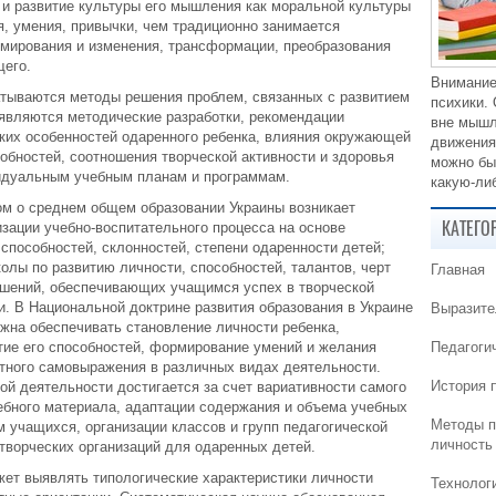
 и развитие культуры его мышления как моральной культуры
ия, умения, привычки, чем традиционно занимается
рмирования и изменения, трансформации, преобразования
его.
Внимание
тываются методы решения проблем, связанных с развитием
психики.
оявляются методические разработки, рекомендации
вне мышл
ких особенностей одаренного ребенка, влияния окружающей
движения
собностей, соотношения творческой активности и здоровья
можно бы
видуальным учебным планам и программам.
какую-либ
м о среднем общем образовании Украины возникает
КАТЕГО
изации учебно-воспитательного процесса на основе
пособностей, склонностей, степени одаренности детей;
олы по развитию личности, способностей, талантов, черт
Главная
ношений, обеспечивающих учащимся успех в творческой
. В Национальной доктрине развития образования в Украине
Выразите
лжна обеспечивать становление личности ребенка,
тие его способностей, формирование умений и желания
Педагоги
стного самовыражения в различных видах деятельности.
История 
й деятельности достигается за счет вариативности самого
ебного материала, адаптации содержания и объема учебных
Методы п
 учащихся, организации классов и групп педагогической
личность
творческих организаций для одаренных детей.
ет выявлять типологические характеристики личности
Технолог