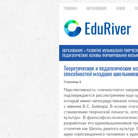
ГЛАВНАЯ
ОБРАЗОВАНИЕ
НОВОЕ
П
ОБРАЗОВАНИЕ
»
РАЗВИТИЕ МУЗЫКАЛЬНО-ТВОРЧЕС
ПЕДАГОГИЧЕСКИЕ ОСНОВЫ ФОРМИРОВАНИЯ МУЗЫК
Теоретические и педагогические о
способностей младших школьников
Страница 6
Перспективность «личностного» напра
подтверждается рассмотрением еще од
который имеет непосредственное отнош
с именем В.С. Библера. В основе этог
становлении творческой личности, кот
культур». В философско-психологичес
разработках его единомышленников пр
столетия как Школы диалога культур.
идеи «просвещенного человека» к идее