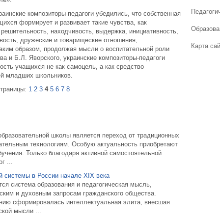
Педагогич
раинские композиторы-педагоги убедились, что собственная
ихся формирует и развивает такие чувства, как
Образова
 решительность, находчивость, выдержка, инициативность,
вость, дружеские и товарищеские отношения,
Карта са
Таким образом, продолжая мысли о воспитательной роли
ва и Б.Л. Яворского, украинские композиторы-педагоги
сть учащихся не как самоцель, а как средство
ей младших школьников.
траницы:
1
2
3
4
5
6
7
8
бразовательной школы является переход от традиционных
ательным технологиям. Особую актуальность приобретают
бучения. Только благодаря активной самостоятельной
 ...
й системы в России начале XIX века
тся система образования и педагогическая мысль,
ским и духовным запросам гражданского общества.
анию сформировалась интеллектуальная элита, внесшая
кой мысли ...