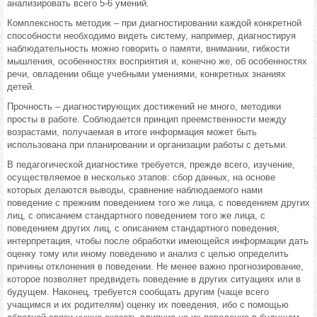
анализировать всего 5-6 умений.
Комплексность методик – при диагностировании каждой конкретной
способности необходимо видеть систему, например, диагностируя
наблюдательность можно говорить о памяти, внимании, гибкости
мышления, особенностях восприятия и, конечно же, об особенностях
речи, овладении обще учебными умениями, конкретных знаниях
детей.
Прочность – диагностирующих достижений не много, методики
просты в работе. Соблюдается принцип преемственности между
возрастами, получаемая в итоге информация может быть
использована при планировании и организации работы с детьми.
В педагогической диагностике требуется, прежде всего, изучение,
осуществляемое в несколько этапов: сбор данных, на основе
которых делаются выводы, сравнение наблюдаемого нами
поведение с прежним поведением того же лица, с поведением других
лиц, с описанием стандартного поведением того же лица, с
поведением других лиц, с описанием стандартного поведения,
интерпретация, чтобы после обработки имеющейся информации дать
оценку тому или иному поведению и анализ с целью определить
причины отклонения в поведении. Не менее важно прогнозирование,
которое позволяет предвидеть поведение в других ситуациях или в
будущем. Наконец, требуется сообщать другим (чаще всего
учащимся и их родителям) оценку их поведения, ибо с помощью