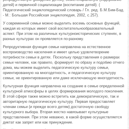
детей) и первичной социализации (воспитание детей). (
Педагогический энциклопедический словарь / Гл. ред. Б.М.Бим-Бад.
- М.: Большая Российская энциклопедия, 2002, с.257).
У современной семьи можно выделить восемь основных функций,
каждая из которых имеет свой воспитательнообразовательный
аспект. При этом на различных культурноисторических ступенях, в
разных культурах он проявляется по-разному.
Репродуктивная функция семьи направлена на естественное
воспроизводство населения и имеет целью удовлетворение
потребности семьи в детях. Поскольку представления о размерах
семьи человек, как правило, формирует по образу и подобию отчего
дома, мы можем выделить педагогическую культуру семьи,
ориентированную на многодетность, и педагогическую культуру
семьи, не ориентированную или даже исключающую многодетность.
Культурная функция направлена на создание в семье определенной
культурной атмосферы в целях формирования молодого поколения.
В этой сфере также можно встретить как демократическую, так и
авторитарную педагогическую культуру. Первая предоставляет
членам семьи (и прежде всего детям) достаточную свободу
культурного выбора. Вторая жестко навязывает культурные
представления. При этом неважно, в какой форме осуществляется
диктат как запрет или как принуждение.