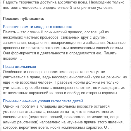
Радость творчества доступна абсолютно всем. Необходимо только
поставить человека в определенные благоприятные условия.
Похожие публикации:
Развитие памяти младшего школьника
Память – это сложный психический процесс, состоящий из
нескольких частных процессов, связанных друг с другом:
запоминания, сохранения, воспроизведения и забывания. Указанные
процессы не являются автономными психическими способностями.
Они формируются в деятельности и определяются ею. Память
позволя ...
Права школьников
Особенности несовершеннолетнего возраста не могут не
учитываться в праве, ведь несовершеннолетний - уже не ребенок, но
еще и не взрослый человек. Правовые нормы должны не только
учитывать эту особенность несовершеннолетних, но и защищать их
от возможных нарушений их прав и свобод со стороны взрослы ...
Причины снижения уровня интеллекта детей
Одной из проблем в младшем школьном возра­сте остается
умственная отсталость, несмотря на то, что вни­мание многих
специалистов (педагогов, врачей, психологов, гигиенистов, соци­
альных работников) направлено на изуче­ние причин этого явления,
которое, веро­ятнее всего, носит комплексный характер. О ...