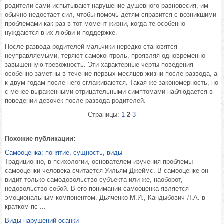
родители сами испытывают нарушение душевного равновесия, им
обычно недостает сил, чтобы помочь детям справится с возникшими
проблемами как раз в тот момент жизни, когда те особенно
нуждаются в их любви и поддержке.
После развода родителей мальчики нередко становятся
неуправляемыми, теряют самоконтроль, проявляя одновременно
завышенную тревожность. Эти характерные черты поведения
особенно заметны в течение первых месяцев жизни после развода, а
к двум годам после него сглаживаются. Такая же закономерность, но
с менее выраженными отрицательными симптомами наблюдается в
поведении девочек после развода родителей.
Страницы:
1
2
3
Похожие публикации:
Самооценка: понятие, сущность, виды
Традиционно, в психологии, основателем изучения проблемы
самооценки человека считается Уильям Джеймс. В самооценке он
видит только самодовольство субъекта или же, наоборот,
недовольство собой. В его понимании самооценка является
эмоциональным компонентом. Дьяченко М.И., Кандыбович Л.А. в
кратком пс ...
Виды нарушений осанки