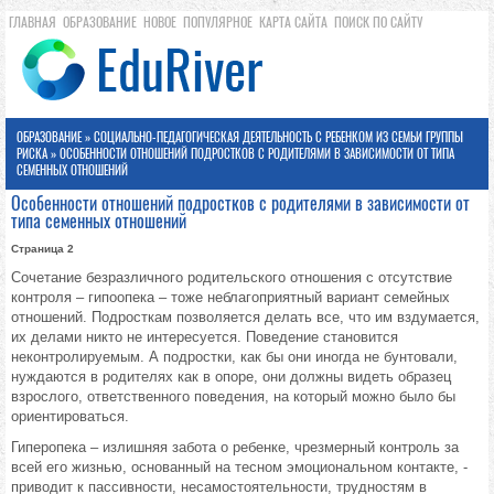
ГЛАВНАЯ
ОБРАЗОВАНИЕ
НОВОЕ
ПОПУЛЯРНОЕ
КАРТА САЙТА
ПОИСК ПО САЙТУ
ОБРАЗОВАНИЕ
»
СОЦИАЛЬНО-ПЕДАГОГИЧЕСКАЯ ДЕЯТЕЛЬНОСТЬ С РЕБЕНКОМ ИЗ СЕМЬИ ГРУППЫ
РИСКА
» ОСОБЕННОСТИ ОТНОШЕНИЙ ПОДРОСТКОВ С РОДИТЕЛЯМИ В ЗАВИСИМОСТИ ОТ ТИПА
СЕМЕННЫХ ОТНОШЕНИЙ
Особенности отношений подростков с родителями в зависимости от
типа семенных отношений
Страница 2
Сочетание безразличного родительского отношения с отсутствие
контроля – гипоопека – тоже неблагоприятный вариант семейных
отношений. Подросткам позволяется делать все, что им вздумается,
их делами никто не интересуется. Поведение становится
неконтролируемым. А подростки, как бы они иногда не бунтовали,
нуждаются в родителях как в опоре, они должны видеть образец
взрослого, ответственного поведения, на который можно было бы
ориентироваться.
Гиперопека – излишняя забота о ребенке, чрезмерный контроль за
всей его жизнью, основанный на тесном эмоциональном контакте, -
приводит к пассивности, несамостоятельности, трудностям в