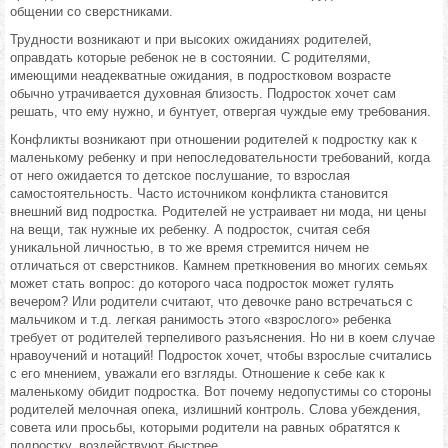
общении со сверстниками.
Трудности возникают и при высоких ожиданиях родителей,
оправдать которые ребенок не в состоянии. С родителями,
имеющими неадекватные ожидания, в подростковом возрасте
обычно утрачивается духовная близость. Подросток хочет сам
решать, что ему нужно, и бунтует, отвергая чуждые ему требования.
Конфликты возникают при отношении родителей к подростку как к
маленькому ребенку и при непоследовательности требований, когда
от него ожидается то детское послушание, то взрослая
самостоятельность. Часто источником конфликта становится
внешний вид подростка. Родителей не устраивает ни мода, ни цены
на вещи, так нужные их ребенку. А подросток, считая себя
уникальной личностью, в то же время стремится ничем не
отличаться от сверстников. Камнем преткновения во многих семьях
может стать вопрос: до которого часа подросток может гулять
вечером? Или родители считают, что девочке рано встречаться с
мальчиком и т.д. легкая ранимость этого «взрослого» ребенка
требует от родителей терпеливого разъяснения. Но ни в коем случае
нравоучений и нотаций! Подросток хочет, чтобы взрослые считались
с его мнением, уважали его взгляды. Отношение к себе как к
маленькому обидит подростка. Вот почему недопустимы со стороны
родителей мелочная опека, излишний контроль. Слова убеждения,
совета или просьбы, которыми родители на равных обратятся к
подростку, воздействуют быстрее.