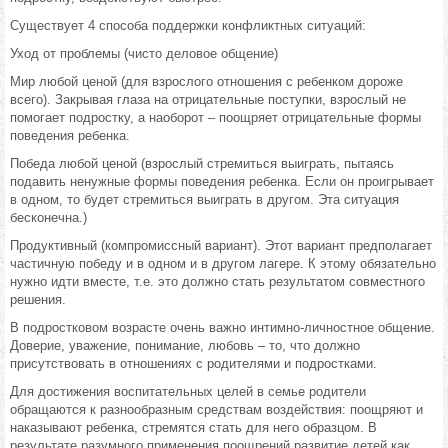
Существует 4 способа поддержки конфликтных ситуаций:
Уход от проблемы (чисто деловое общение)
Мир любой ценой (для взрослого отношения с ребенком дороже
всего). Закрывая глаза на отрицательные поступки, взрослый не
помогает подростку, а наоборот – поощряет отрицательные формы
поведения ребенка.
Победа любой ценой (взрослый стремиться выиграть, пытаясь
подавить ненужные формы поведения ребенка. Если он проигрывает
в одном, то будет стремиться выиграть в другом. Эта ситуация
бесконечна.)
Продуктивный (компромиссный вариант). Этот вариант предполагает
частичную победу и в одном и в другом лагере. К этому обязательно
нужно идти вместе, т.е. это должно стать результатом совместного
решения.
В подростковом возрасте очень важно интимно-личностное общение.
Доверие, уважение, понимание, любовь – то, что должно
присутствовать в отношениях с родителями и подростками.
Для достижения воспитательных целей в семье родители
обращаются к разнообразным средствам воздействия: поощряют и
наказывают ребенка, стремятся стать для него образцом. В
результате разумного применения поощрений развитие детей как