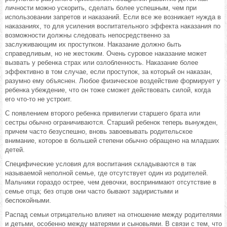
личности можно ускорить, сделать более успешным, чем при
использовании запретов и наказаний. Если все же возникает нужда в
наказаниях, то для усиления воспитательного эффекта наказания по
возможности должны следовать непосредственно за
заслуживающим их проступком. Наказание должно быть
справедливым, но не жестоким. Очень суровое наказание может
вызвать у ребенка страх или озлобленность. Наказание более
эффективно в том случае, если проступок, за который он наказан,
разумно ему объяснен. Любое физическое воздействие формирует у
ребенка убеждение, что он тоже сможет действовать силой, когда
его что-то не устроит.
С появлением второго ребенка привилегии старшего брата или
сестры обычно ограничиваются. Старший ребенок теперь вынужден,
причем часто безуспешно, вновь завоевывать родительское
внимание, которое в большей степени обычно обращено на младших
детей.
Специфические условия для воспитания складываются в так
называемой неполной семье, где отсутствует один из родителей.
Мальчики гораздо острее, чем девочки, воспринимают отсутствие в
семье отца; без отцов они часто бывают задиристыми и
беспокойными.
Распад семьи отрицательно влияет на отношение между родителями
и детьми, особенно между матерями и сыновьями. В связи с тем, что