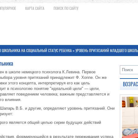
ОПУЛЯРНОЕ
КАРТА САЙТА
ПОИСК ПО САЙТУ
 ШКОЛЬНИКА НА СОЦИАЛЬНЫЙ СТАТУС РЕБЕНКА
» УРОВЕНЬ ПРИТЯЗАНИЙ МЛАДШЕГО ШКОЛ
льника
ен в школе немецкого психолога К.Левина. Первое
выбора уровня притязаний принадлежит Ф. Хоппе. Он же
ки этого концепта, интерпретируя его как цель
ВОЗРА
дит в психологию понятие "идеальной цели" — цели,
управляет поведением человека; важным представляется и
го влияния.
Шапарь В.Б. и другие, определяют уровень притязаний. Они
ризует:
орого является общей целью серии будущих действий
действия, формирующейся в результате переживания успеха