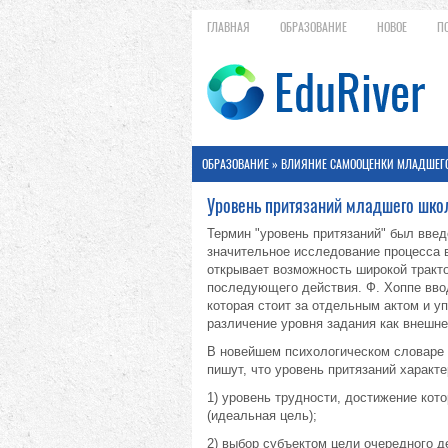
ГЛАВНАЯ
ОБРАЗОВАНИЕ
НОВОЕ
П
ОБРАЗОВАНИЕ
»
ВЛИЯНИЕ САМООЦЕНКИ МЛАДШЕГО
Уровень притязаний младшего шко
Термин "уровень притязаний" был введ
значительное исследование процесса 
открывает возможность широкой трактов
последующего действия. Ф. Хоппе вво
которая стоит за отдельным актом и 
различение уровня задания как внешне
В новейшем психологическом словаре 
пишут, что уровень притязаний характе
1) уровень трудности, достижение кот
(идеальная цель);
2) выбор субъектом цели очередного 