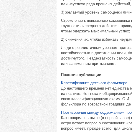
или неуспеха ряда прошлых действий, 
3) желаемый уровень самооценки лично
Стремление к повышению самооценки в
трудности очередного действия, приво
чтобы одержать максимальный успех;
2) снижения их, чтобы избежать неудач
Люди с реалистичным уровнем притяза
настойчивостью в достижении цели, б
достигнутого. Неадекватность самооц
или заниженным притязаниям.
Похожие публикации:
Классификация детского фольклора
До настоящего времени нет единства 
их поэтике. Нет пока и общепризнанн
свою классификационную схему. О.И. 
фольклора по возрастной традиции де .
Противоречия между содержанием прое
Как говорилось выше (в первой главе)
остро встает вопрос о соотношении «р
вопрос имеет, прежде всего, для школ