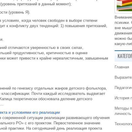
(уровень притязаний в данный момент);
сти (уровень Я).
Внимание
 условиях, когда человек свободен в выборе степени
психики.
дит к конфликту двух тенденций: 1) повышения притязаний,
вне мышл
движения
можно бы
и.
какую-либ
ний отличаются уверенностью в своих силах,
ольшей продуктивностью, критичностью в оценке
КАТЕГО
енки может привести к крайне нереалистичным, завышенным
Главная
Выразите
Педагоги
мнений по генезису отдельных жанров детского фольклора,
ой классификации. Почти каждый исследователь выдвигает
История 
Капица теоретически обосновала деление детского
..
Методы п
кта и условиями его реализации
личность
 в современной ситуации реализации развивающего обучения
еального РО» с его проектом. Первостепенное значение
Технолог
ьной практики. На сегодняшний день реализация проекта