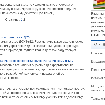
материальная база, те условия жизни, в которых он
 большую роль играют окружающие ребенка люди, их
ения оказать ему действенную помощь.
Внимание
психики.
Страницы:
1
2
вне мышл
движения
можно бы
какую-либ
о пространства в ДОУ
нами на базе ДОУ №22. Рассмотрим, какое экологическое
КАТЕГО
льном учреждении для ознакомления детей с природой
тей с природой Родного края в детском саду требует
Главная
я ...
тативности технологии обучения латинскому языку
Выразите
ирования технологии обучения для формирования
ся медицинского колледжа, где латинский язык выступает
Педагоги
о с разработкой критериев и показателей ее
ение критери ...
История 
Методы п
ует считать изменение подхода к понятию «одаренность».
личность
тей и способствовать развитию их одаренности, и это
е важно относиться к обычному ученику как к одаренному.
Технолог