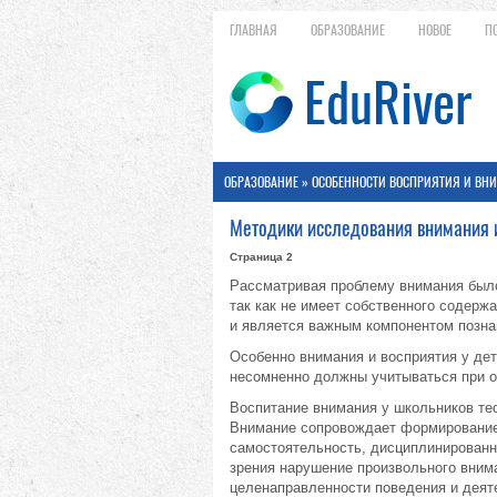
ГЛАВНАЯ
ОБРАЗОВАНИЕ
НОВОЕ
П
ОБРАЗОВАНИЕ
»
ОСОБЕННОСТИ ВОСПРИЯТИЯ И ВНИ
Методики исследования внимания 
Страница 2
Рассматривая проблему внимания было
так как не имеет собственного содерж
и является важным компонентом позна
Особенно внимания и восприятия у дет
несомненно должны учитываться при о
Воспитание внимания у школьников те
Внимание сопровождает формирование 
самостоятельность, дисциплинированн
зрения нарушение произвольного вним
целенаправленности поведения и деяте