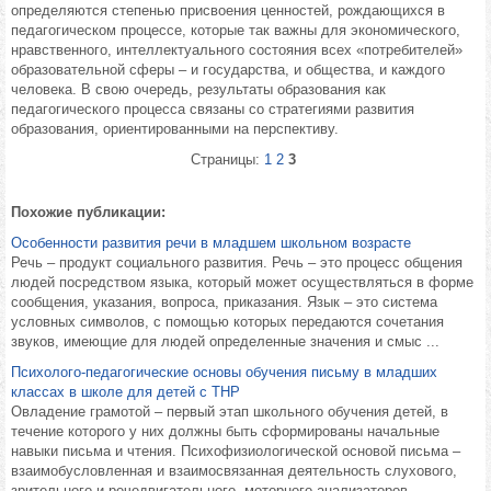
определяются степенью присвоения ценностей, рождающихся в
педагогическом процессе, которые так важны для экономического,
нравственного, интеллектуального состояния всех «потребителей»
образовательной сферы – и государства, и общества, и каждого
человека. В свою очередь, результаты образования как
педагогического процесса связаны со стратегиями развития
образования, ориентированными на перспективу.
Страницы:
1
2
3
Похожие публикации:
Особенности развития речи в младшем школьном возрасте
Речь – продукт социального развития. Речь – это процесс общения
людей посредством языка, который может осуществляться в форме
сообщения, указания, вопроса, приказания. Язык – это система
условных символов, с помощью которых передаются сочетания
звуков, имеющие для людей определенные значения и смыс ...
Психолого-педагогические основы обучения письму в младших
классах в школе для детей с ТНР
Овладение грамотой – первый этап школьного обучения детей, в
течение которого у них должны быть сформированы начальные
навыки письма и чтения. Психофизиологической основой письма –
взаимобусловленная и взаимосвязанная деятельность слухового,
зрительного и речедвигательного, моторного анализаторов. ...